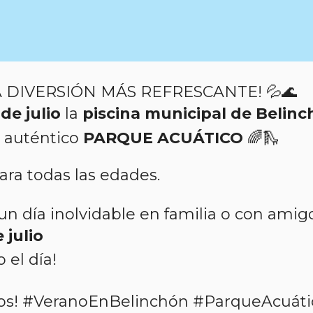
LA DIVERSIÓN MÁS REFRESCANTE! 💦🌊
de julio
la
piscina municipal de Belin
n auténtico
PARQUE ACUÁTICO
🌈🛝
ara todas las edades.
un día inolvidable en familia o con amig
 julio
 el día!
os! #VeranoEnBelinchón #ParqueAcuáti