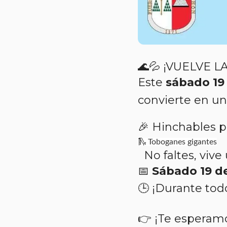
🌊💦 ¡VUELVE 
Este
sábado 19 
convierte en u
🎉 Hinchables p
🛝 Toboganes gigantes
No faltes, vive 
📅
Sábado 19 de
🕒 ¡Durante todo
👉 ¡Te esperam