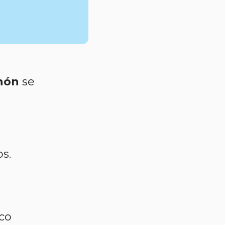
chón
se
os.
co